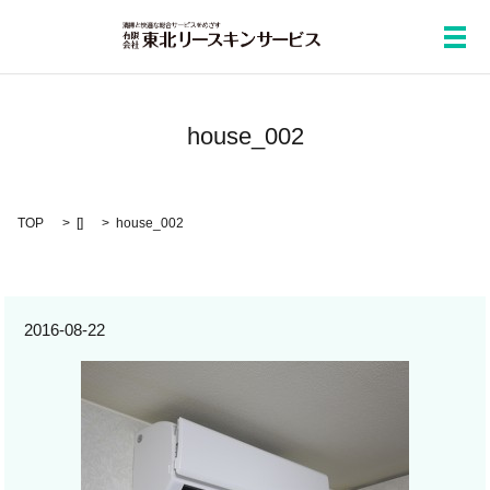
メ
house_002
TOP
[]
house_002
2016-08-22